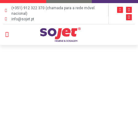
(+351) 912 322 370 (chamada para a rede móvel
nacional)
info@sojet.pt
QUEM SOMOS
ÁREAS DE NEGÓCIO