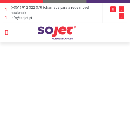
(+351) 912 322 370 (chamada para a rede móvel
nacional)
info@sojet.pt
QUEM SOMOS
ÁREAS DE NEGÓCIO