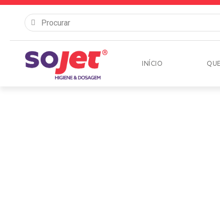
INÍCIO
QU